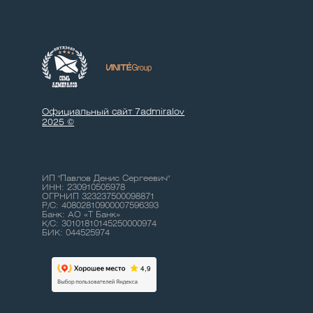
Официальный сайт 7admiralov
2025 ©
ИП "Павлов Денис Сергеевич"
ИНН: 230910505978
ОГРНИП 323237500098871
Р/С: 40802810900007596393
Банк: АО «Т Банк»
К/С: 30101810145250000974
БИК: 044525974