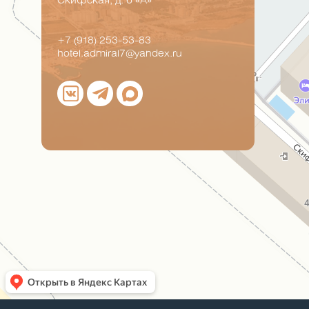
Скифская, д. 6 «А»
+7 (918) 253-53-83
hotel.admiral7@yandex.ru