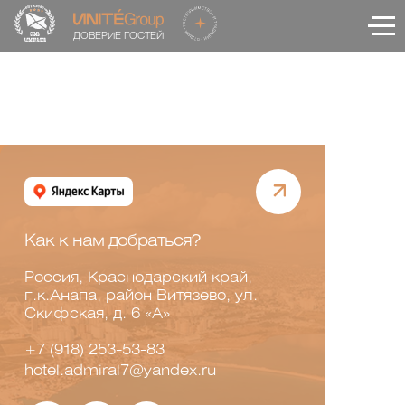
ДОВЕРИЕ ГОСТЕЙ
Как к нам добраться?
Россия, Краснодарский край,
г.к.Анапа, район Витязево, ул.
Скифская, д. 6 «А»
+7 (918) 253-53-83
hotel.admiral7@yandex.ru